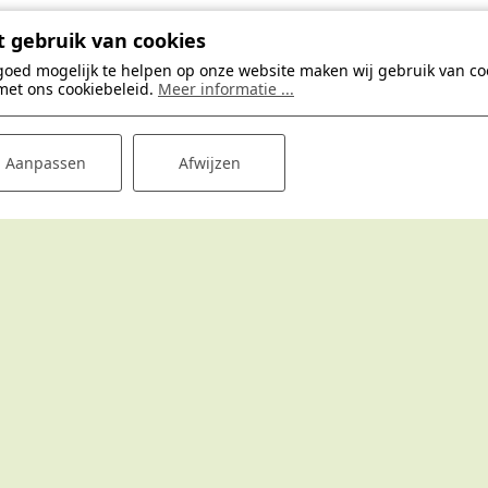
ntdek alle Poelman vakantiepark
 gebruik van cookies
goed mogelijk te helpen op onze website maken wij gebruik van coo
Gastvrije en goed verzorgde vakantieparken op d
met ons cookiebeleid.
Meer informatie ...
mooiste plekjes van Nederland.
Aanpassen
Afwijzen
onckhorst
Vakantiepark Bergsehaak
Vakantiepa
ijk 4
Scholtenhagenweg 42
K
o (GLD)
7481 VP Haaksbergen
8
Privacyverklaring
Disclaimer
© 2026 - Website ♥ Prosuco