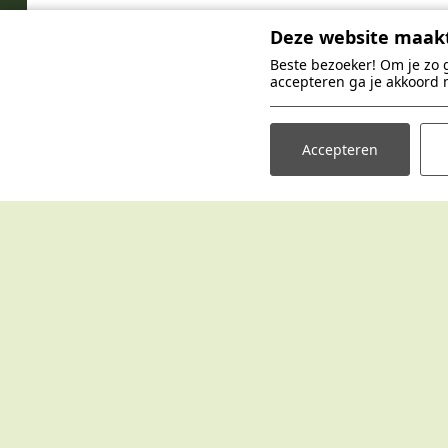
O
Deze website maakt
Beste bezoeker! Om je zo 
accepteren ga je akkoord 
Accepteren
Vakantiepark Br
Vakantiepark Hertenhorst
Handwijzersd
Kaapbergweg 45
7255 MJ Hengel
7361 TG Beekbergen