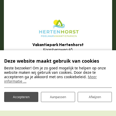
Vakantiepark Hertenhorst
Kaapbergweg 45
7361 TG Beekbergen
Deze website maakt gebruik van cookies
Beste bezoeker! Om je zo goed mogelijk te helpen op onze
website maken wij gebruik van cookies. Door deze te
accepteren ga je akkoord met ons cookiebeleid.
Meer
informatie ...
Vakantiepark Bronckhorst
Accepteren
Aanpassen
Afwijzen
Handwijzersdijk 4
7255 MJ Hengelo (GLD)